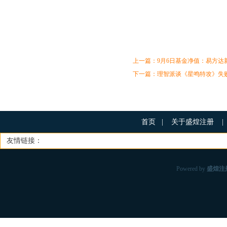
上一篇：
9月6日基金净值：易方达新
下一篇：
理智派谈《星鸣特攻》失
首页
|
关于盛煌注册
|
友情链接：
Powered by
盛煌注