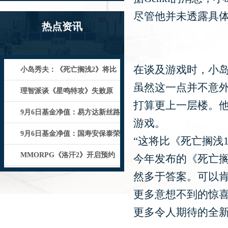
尽管他并未透露具
热点资讯
在谈及游戏时，小岛
小岛秀夫：《死亡搁浅2》将比
虽然这一点并不意
前作更加怪异
理智派谈《星鸣特攻》失败原
打算更上一层楼。
因：别全赖觉醒文化！
9月6日基金净值：易方达新丝路
游戏。
灵活配置混合最新净值1.525
9月6日基金净值：国寿安保泰荣
“这将比《死亡搁浅
纯债债券最新净值1.1307
MMORPG《洛汗2》开启预约
今年发布的《死亡
然多于答案。可以肯
全新视频放出
更多意想不到的惊
更多令人期待的全